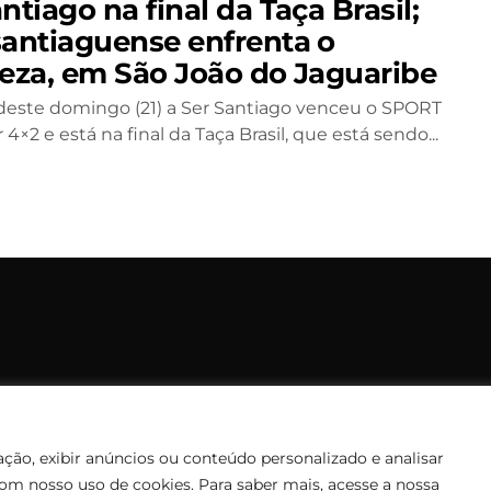
ntiago na final da Taça Brasil;
santiaguense enfrenta o
leza, em São João do Jaguaribe
deste domingo (21) a Ser Santiago venceu o SPORT
 4×2 e está na final da Taça Brasil, que está sendo...
opyright © 2006 – 2026 Rádio Santiago FM. Todos os direitos rese
Desenvolvido por
CEOS Tech
ção, exibir anúncios ou conteúdo personalizado e analisar
com nosso uso de cookies. Para saber mais, acesse a nossa