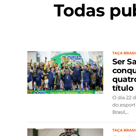
Todas pu
TAÇA BRASI
Ser Sa
conqui
quatro
título
O dia 22 
do esport
Brasil,...
TAÇA BRASI