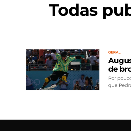
Todas pub
GERAL
Augus
de bro
Por pouco
que Pedro