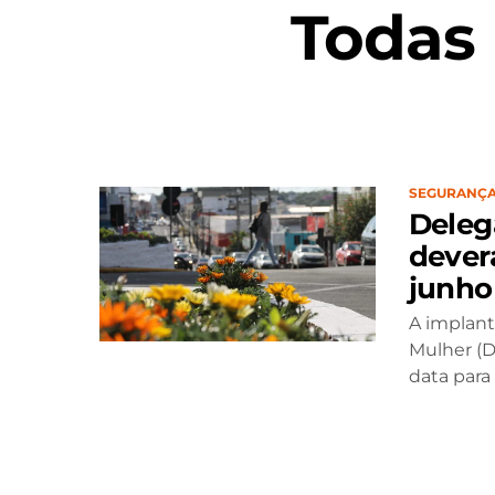
Todas
SEGURANÇ
Deleg
dever
junho
A implant
Mulher (D
data para a