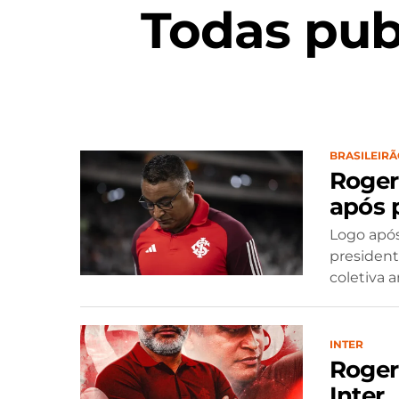
Todas pub
BRASILEIRÃ
Roger
após 
Logo após
president
coletiva 
INTER
Roger
Inter