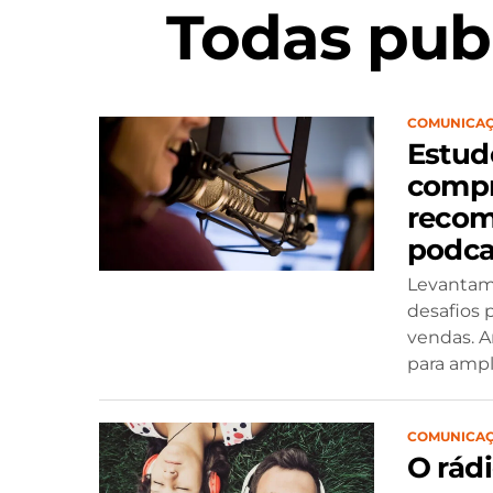
Todas pub
COMUNICA
Estud
compr
recom
podca
Levantam
desafios 
vendas. A
para amplia
COMUNICA
O rád