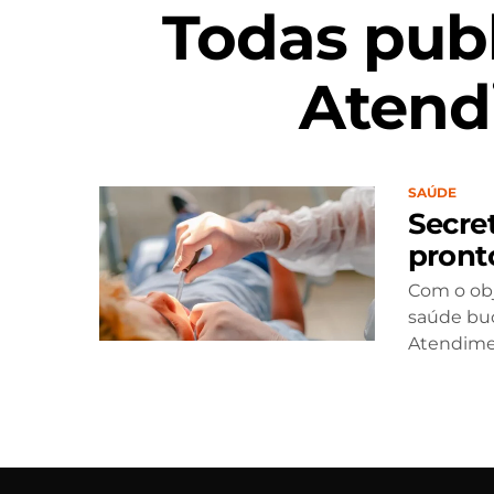
Todas pub
Atend
SAÚDE
Secre
pront
Com o obje
saúde buc
Atendimen