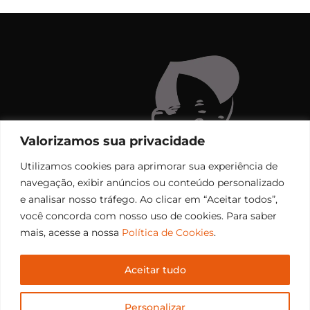
Valorizamos sua privacidade
Utilizamos cookies para aprimorar sua experiência de
navegação, exibir anúncios ou conteúdo personalizado
e analisar nosso tráfego. Ao clicar em “Aceitar todos”,
você concorda com nosso uso de cookies. Para saber
mais, acesse a nossa
Política de Cookies
.
Aceitar tudo
Copyright © 2006 – 2026 Rádio Santiago FM. Todos os
Personalizar