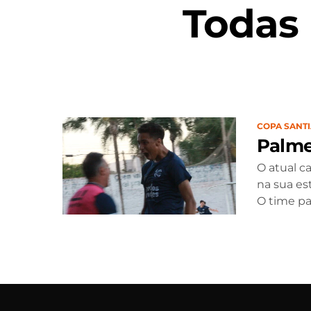
Todas
COPA SANT
Palme
O atual c
na sua est
O time pau