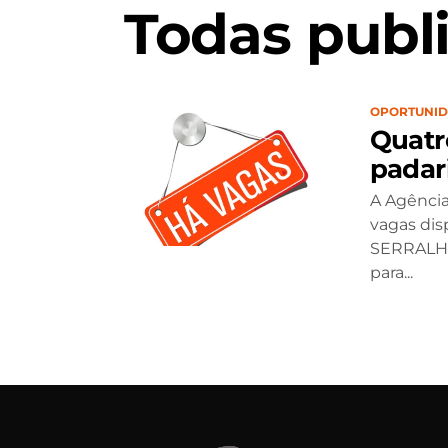
Todas publ
OPORTUNI
Quatr
padar
A Agência
vagas dis
SERRALHE
para...