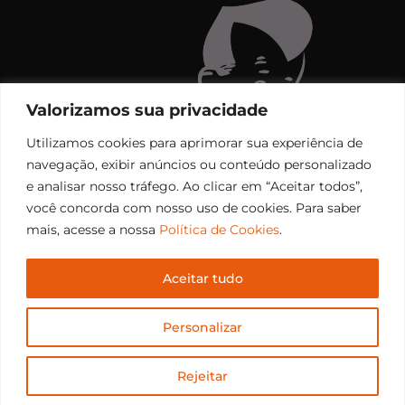
Valorizamos sua privacidade
Utilizamos cookies para aprimorar sua experiência de
navegação, exibir anúncios ou conteúdo personalizado
e analisar nosso tráfego. Ao clicar em “Aceitar todos”,
você concorda com nosso uso de cookies. Para saber
mais, acesse a nossa
Política de Cookies
.
Aceitar tudo
Copyright © 2006 – 2026 Rádio Santiago FM. Todos os
Personalizar
direitos reservados.
Desenvolvido por
CEOS Tech
Rejeitar