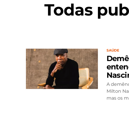
Todas pub
SAÚDE
Demên
enten
Nasc
A demênci
Milton Na
mas os m