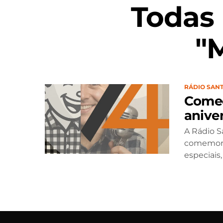
Todas
"
RÁDIO SANT
Começ
aniver
A Rádio S
comemoraç
especiais,