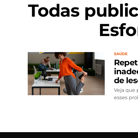
Todas publi
Esfo
SAÚDE
Repet
inade
de le
Veja que 
esses pr