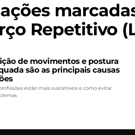
cações marcadas
rço Repetitivo (
ição de movimentos e postura
quada são as principais causas
sões
profissões estão mais suscetíveis e como evitar
oblemas