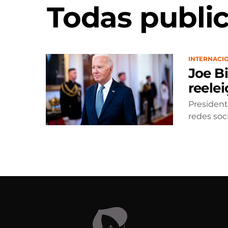
Todas publi
INTERNACI
Joe B
reele
President
redes soc