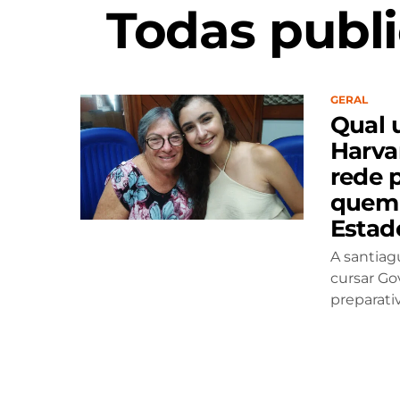
Todas publ
GERAL
Qual 
Harva
rede 
quem 
Estad
A santiag
cursar Go
preparati