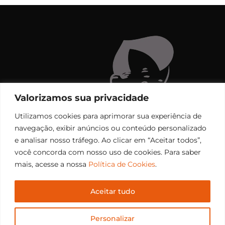
Valorizamos sua privacidade
Utilizamos cookies para aprimorar sua experiência de
navegação, exibir anúncios ou conteúdo personalizado
e analisar nosso tráfego. Ao clicar em “Aceitar todos”,
você concorda com nosso uso de cookies. Para saber
mais, acesse a nossa
Política de Cookies
.
Aceitar tudo
Copyright © 2006 – 2026 Rádio Santiago FM. Todos os
Personalizar
direitos reservados.