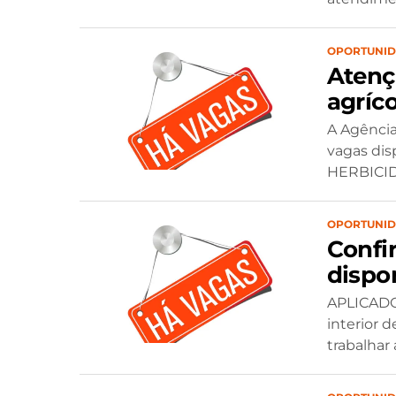
OPORTUNI
Atenç
agríc
A Agência
vagas dis
HERBICIDA 
OPORTUNI
Confi
dispo
APLICADO
interior 
trabalhar 