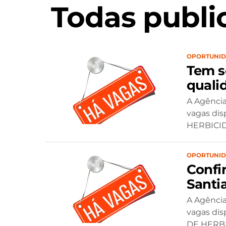
Todas publ
OPORTUNI
Tem s
quali
A Agência
vagas dis
HERBICIDA
OPORTUNI
Confi
Santi
A Agência
vagas dis
DE HERBIC