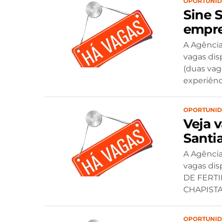
OPORTUNI
Sine 
empre
A Agência
vagas dis
(duas va
experiênci
OPORTUNI
Veja 
Santi
A Agência
vagas dis
DE FERTIL
CHAPISTA (
OPORTUNI