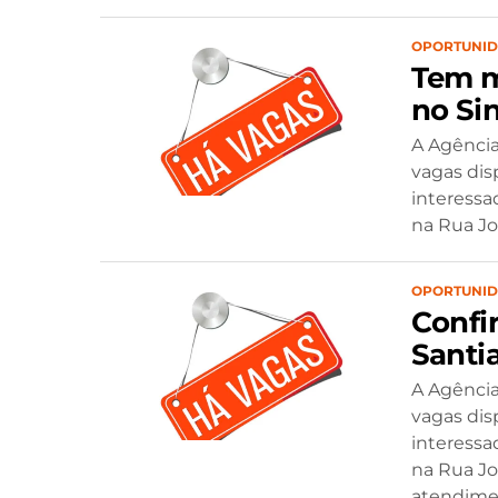
OPORTUNI
Tem m
no Sin
A Agência
vagas dis
interessa
na Rua Jos
OPORTUNI
Confi
Santi
A Agência
vagas disp
interessa
na Rua Jos
atendimen