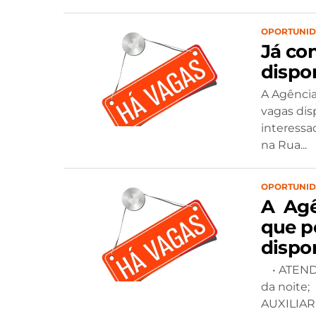
OPORTUNI
Já co
dispo
A Agência
vagas disp
interessa
na Rua...
OPORTUNI
A Agê
que p
dispo
• ATENDE
da noite
AUXILIAR 