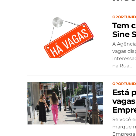
OPORTUNI
Tem c
Sine 
A Agência
vagas dis
interessa
na Rua...
OPORTUNI
Está 
vagas
Empre
Se você e
marque na
Emprega S