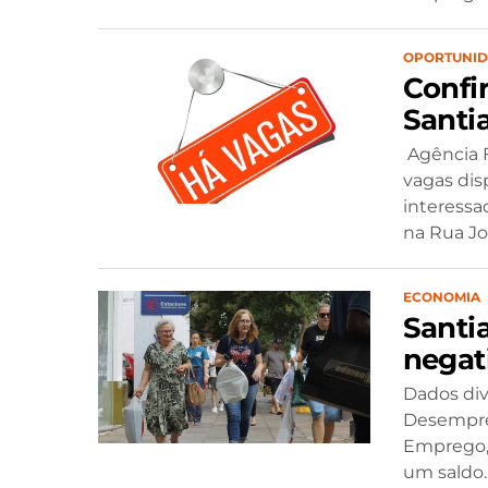
OPORTUNI
Confi
Santi
Agência F
vagas disp
interessa
na Rua Jos
ECONOMIA
Santi
negat
Dados div
Desempreg
Emprego,
um saldo..