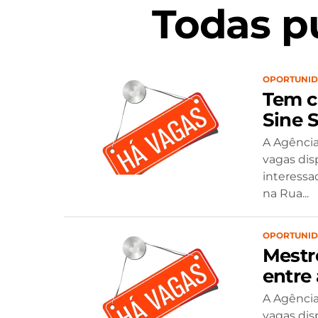
Todas p
OPORTUNI
Tem c
Sine 
A Agência
vagas dis
interessa
na Rua...
OPORTUNI
Mestr
entre
A Agência
vagas dis