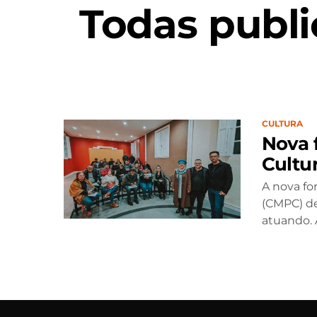
Todas publ
CULTURA
Nova 
Cultu
A nova fo
(CMPC) de
atuando. A