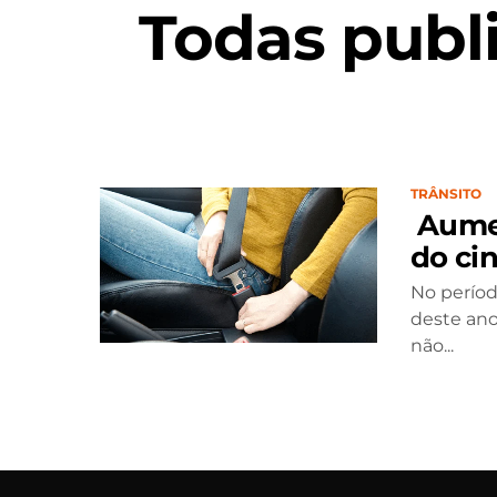
Todas publ
TRÂNSITO
Aumen
do ci
No períod
deste ano
não...