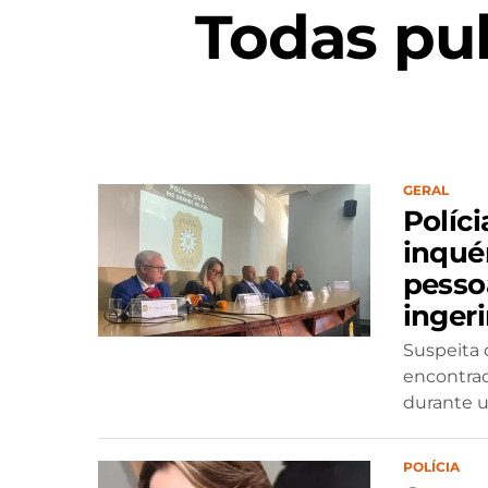
Todas pu
GERAL
Políc
inquér
pesso
inger
Suspeita 
encontrad
durante u
POLÍCIA