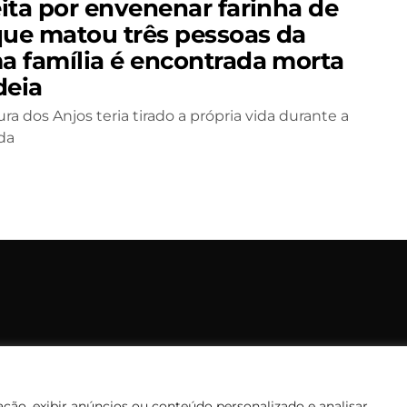
ita por envenenar farinha de
que matou três pessoas da
 família é encontrada morta
deia
a dos Anjos teria tirado a própria vida durante a
da
opyright © 2006 – 2026 Rádio Santiago FM. Todos os direitos rese
Desenvolvido por
CEOS Tech
ção, exibir anúncios ou conteúdo personalizado e analisar