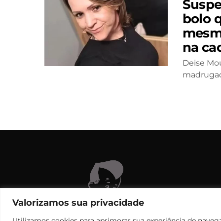
Suspe
bolo 
mesma
na ca
Deise Mour
madruga
C
Valorizamos sua privacidade
Utilizamos cookies para aprimorar sua experiência de navega