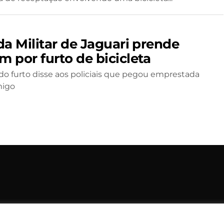
da Militar de Jaguari prende
 por furto de bicicleta
do furto disse aos policiais que pegou emprestada
migo
opyright © 2006 – 2026 Rádio Santiago FM. Todos os direitos rese
Desenvolvido por
CEOS Tech