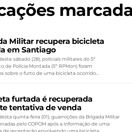
cações marcadas
a Militar recupera bicicleta
da em Santiago
este sábado (28), policiais militares do 5º
 de Polícia Montada (5º RPMon) foram
 sobre o furto de uma bicicleta ocorrido...
eta furtada é recuperada
te tentativa de venda
esta quinta-feira (01), guarnições da Brigada Militar
ionadas pelo COPOM após a informação de uma
a de receptação envolvendo uma bicicleta...