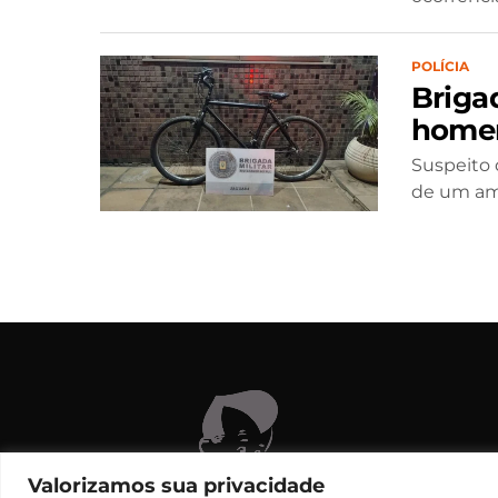
POLÍCIA
Briga
homem
Suspeito 
de um a
C
Valorizamos sua privacidade