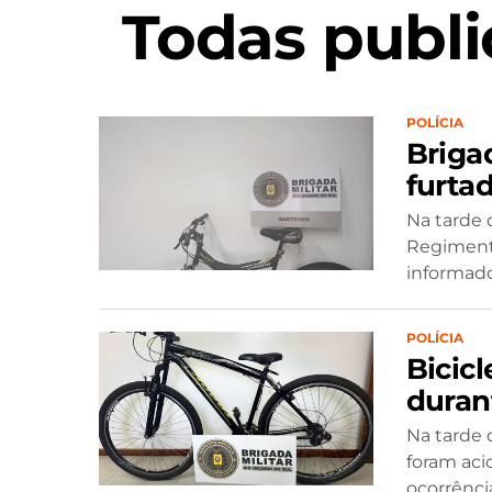
Todas publi
POLÍCIA
Brigad
furta
Na tarde d
Regimento
informados
POLÍCIA
Bicicl
duran
Na tarde d
foram ac
ocorrênci