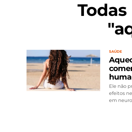
Todas
"a
SAÚDE
Aquec
comen
humana
Ele não p
efeitos n
em neuroci