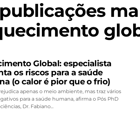
 publicações ma
quecimento glob
imento Global: especialista
ta os riscos para a saúde
 (o calor é pior que o frio)
rejudica apenas o meio ambiente, mas traz vários
egativos para a saúde humana, afirma o Pós PhD
ências, Dr. Fabiano...