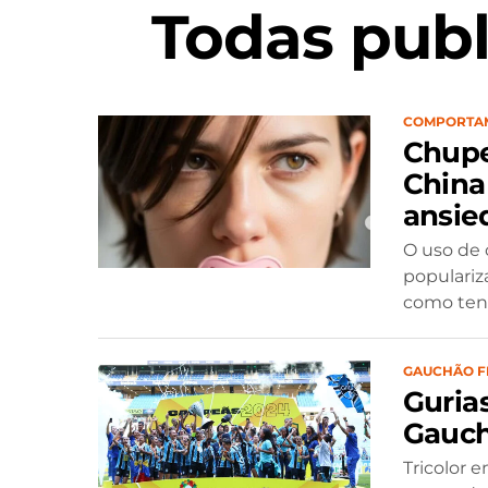
Todas publ
COMPORTA
Chupe
China
ansie
O uso de 
populariz
como tend
GAUCHÃO F
Guria
Gauch
Tricolor e