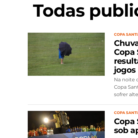
Todas publi
COPA SANT
Chuva
Copa 
resul
jogos
Na noite d
Copa Sant
sofrer alt
COPA SANT
Copa 
sob a