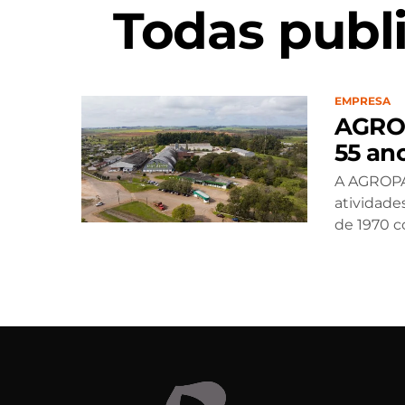
Todas publ
EMPRESA
AGROP
55 an
A AGROPA
atividade
de 1970 co