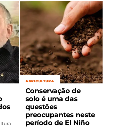
AGRICULTURA
Conservação de
o
solo é uma das
dos
questões
preocupantes neste
período de El Niño
ltura