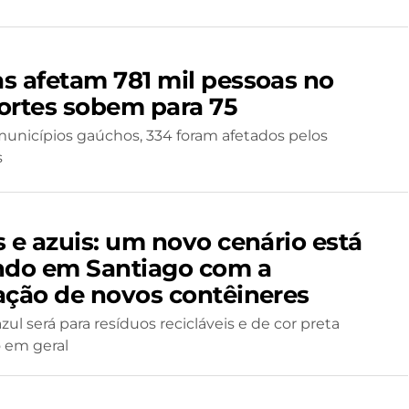
s afetam 781 mil pessoas no
ortes sobem para 75
unicípios gaúchos, 334 foram afetados pelos
s
s e azuis: um novo cenário está
ndo em Santiago com a
ação de novos contêineres
zul será para resíduos recicláveis e de cor preta
o em geral