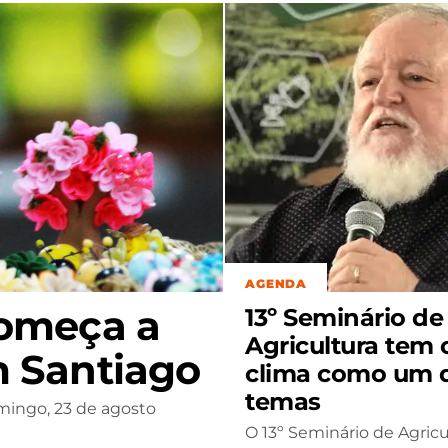
AGENDA
começa a
13º Seminário de
Agricultura tem 
m Santiago
clima como um 
temas
mingo, 23 de agosto
O 13º Seminário de Agricu