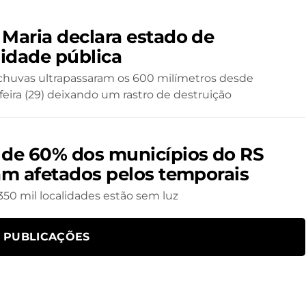
 Maria declara estado de
idade pública
 chuvas ultrapassaram os 600 milímetros desde
eira (29) deixando um rastro de destruição
 de 60% dos municípios do RS
ram afetados pelos temporais
350 mil localidades estão sem luz
S PUBLICAÇÕES