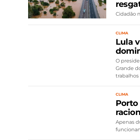
resga
Cidadão n
CLIMA
Lula v
domi
O presiden
Grande do
trabalhos 
CLIMA
Porto
racio
Apenas d
funciona