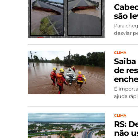
Cabec
são le
Para cheg
desviar p
CLIMA
Saiba
de re
enche
É importa
ajuda rápi
CLIMA
RS: D
não u