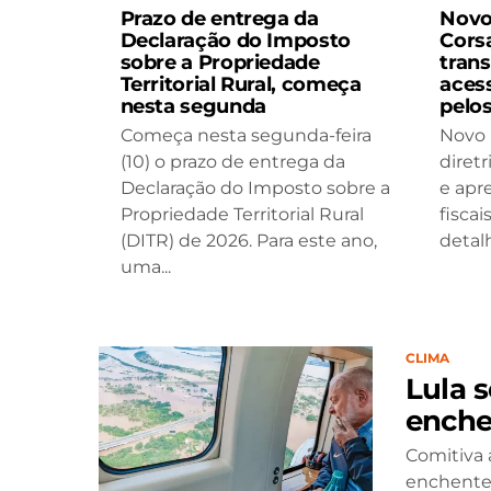
Prazo de entrega da
Novo
Declaração do Imposto
Cors
sobre a Propriedade
trans
Territorial Rural, começa
aces
nesta segunda
pelos
Começa nesta segunda-feira
Novo 
(10) o prazo de entrega da
diretr
Declaração do Imposto sobre a
e apr
Propriedade Territorial Rural
fiscai
(DITR) de 2026. Para este ano,
detal
uma...
CLIMA
Lula 
enche
Comitiva 
enchent