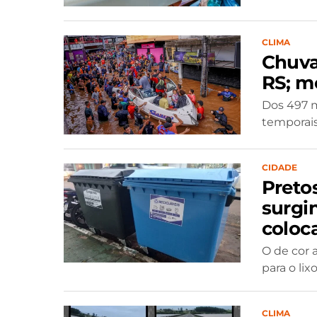
CLIMA
Chuva
RS; m
Dos 497 m
temporai
CIDADE
Preto
surgi
coloc
O de cor a
para o lix
CLIMA