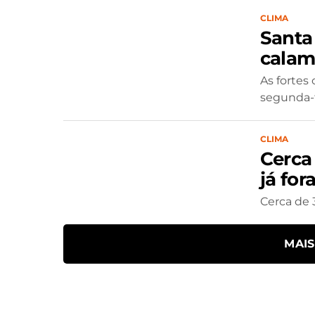
CLIMA
Santa
calam
As fortes
segunda-f
CLIMA
Cerca
já fo
Cerca de 
MAI