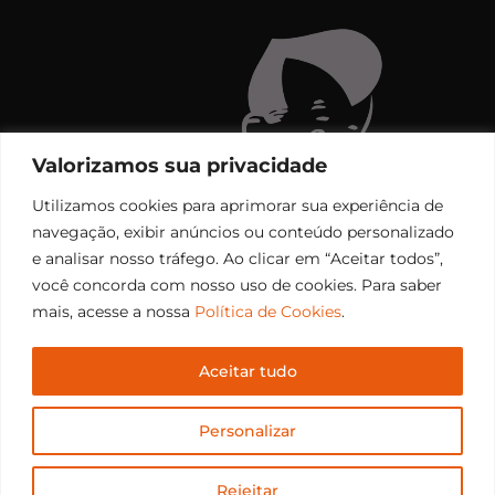
Valorizamos sua privacidade
Utilizamos cookies para aprimorar sua experiência de
navegação, exibir anúncios ou conteúdo personalizado
e analisar nosso tráfego. Ao clicar em “Aceitar todos”,
você concorda com nosso uso de cookies. Para saber
mais, acesse a nossa
Política de Cookies
.
Aceitar tudo
Copyright © 2006 – 2026 Rádio Santiago FM. Todos os
Personalizar
direitos reservados.
Desenvolvido por
CEOS Tech
Rejeitar