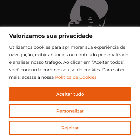
Valorizamos sua privacidade
Utilizamos cookies para aprimorar sua experiência de
navegação, exibir anúncios ou conteúdo personalizado
e analisar nosso tráfego. Ao clicar em “Aceitar todos”,
você concorda com nosso uso de cookies. Para saber
mais, acesse a nossa
Política de Cookies
.
Aceitar tudo
Copyright © 2006 – 2026 Rádio Santiago FM. Todos os
Personalizar
direitos reservados.
Desenvolvido por
CEOS Tech
Rejeitar